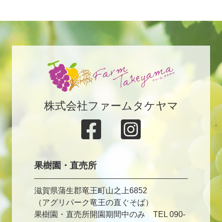
株式会社ファームタケヤマ
果樹園・直売所
滋賀県蒲生郡竜王町山之上6852
（アグリパーク竜王の直ぐそば）
果樹園・直売所開園期間中のみ TEL 090-