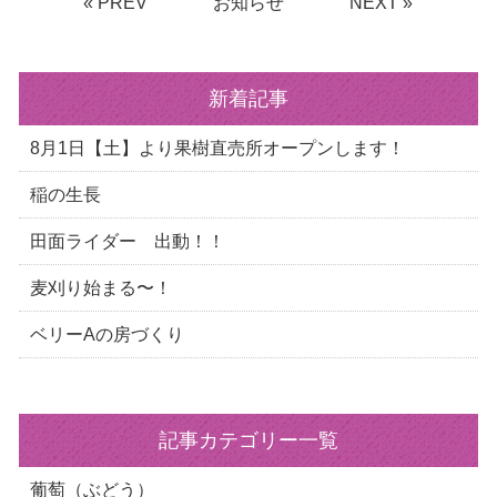
« PREV
お知らせ
NEXT »
新着記事
8月1日【土】より果樹直売所オープンします！
稲の生長
田面ライダー 出動！！
麦刈り始まる〜！
ベリーAの房づくり
記事カテゴリー一覧
葡萄（ぶどう）