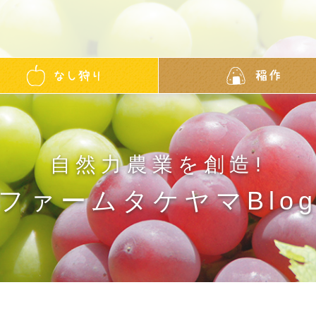
自然力農業を創造!
ファームタケヤマBlo