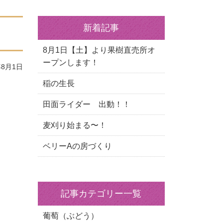
新着記事
8月1日【土】より果樹直売所オ
ープンします！
8月1日
稲の生長
田面ライダー 出動！！
麦刈り始まる〜！
ベリーAの房づくり
記事カテゴリー一覧
葡萄（ぶどう）