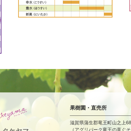
果樹園・直売所
滋賀県蒲生郡竜王町山之上68
ムタケヤマ
（アグリパーク竜王の直ぐそ