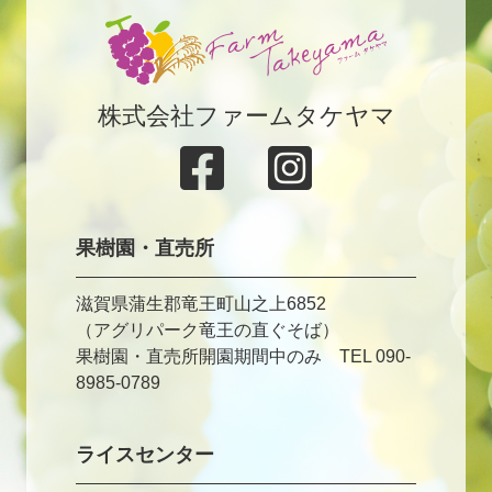
株式会社ファームタケヤマ
果樹園・直売所
滋賀県蒲生郡竜王町山之上6852
（アグリパーク竜王の直ぐそば）
果樹園・直売所開園期間中のみ TEL 090-
8985-0789
ライスセンター