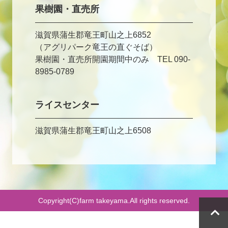
果樹園・直売所
滋賀県蒲生郡竜王町山之上6852
（アグリパーク竜王の直ぐそば）
果樹園・直売所開園期間中のみ TEL 090-
8985-0789
ライスセンター
滋賀県蒲生郡竜王町山之上6508
Copyright(C)farm takeyama.All rights reserved.