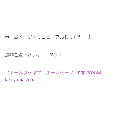
ホームページをリニューアルしました！！
是非ご覧下さい.｡ﾟ+.(･∀･)ﾟ+.ﾟ
ファームタケヤマ ホームページ→http://www.f-
takeyama.com/