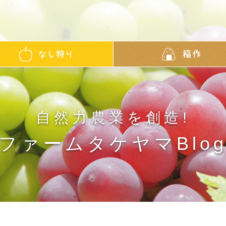
自然力農業を創造!
ファームタケヤマBlo