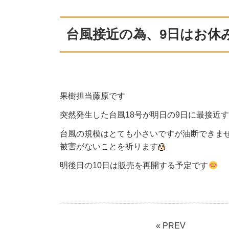
台風接近の為、9日はお休
果樹担当藤原です
突然発生した台風18号が明日の9日に最接近す
台風の規模はとても小さいですが油断できま
被害がないことを祈ります
明後日の10日は販売を再開する予定です
« PREV