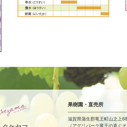
果樹園・直売所
滋賀県蒲生郡竜王町山之上68
ムタケヤマ
（アグリパーク竜王の直ぐそ