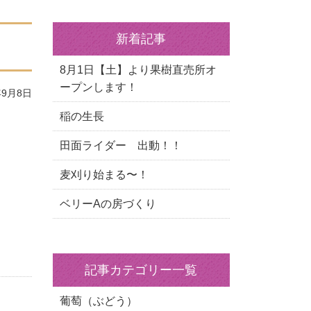
新着記事
8月1日【土】より果樹直売所オ
ープンします！
9月8日
稲の生長
田面ライダー 出動！！
麦刈り始まる〜！
ベリーAの房づくり
記事カテゴリー一覧
葡萄（ぶどう）