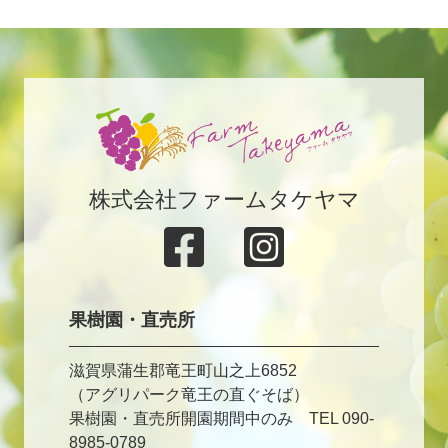
株式会社ファームタケヤマ
果樹園・直売所
滋賀県蒲生郡竜王町山之上6852
（アグリパーク竜王の直ぐそば）
果樹園・直売所開園期間中のみ TEL 090-
8985-0789