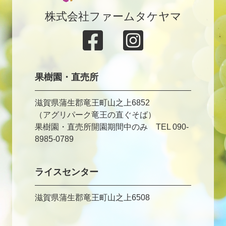
株式会社ファームタケヤマ
果樹園・直売所
滋賀県蒲生郡竜王町山之上6852
（アグリパーク竜王の直ぐそば）
果樹園・直売所開園期間中のみ TEL 090-
8985-0789
ライスセンター
滋賀県蒲生郡竜王町山之上6508