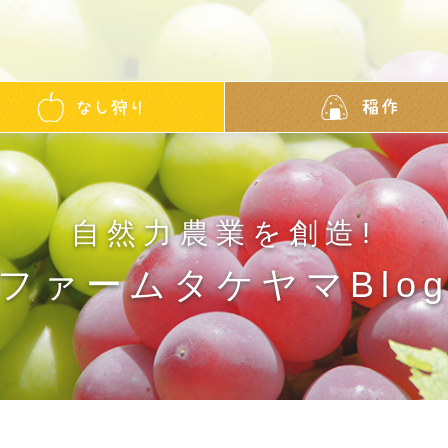
自然力農業を創造!
ファームタケヤマBlo