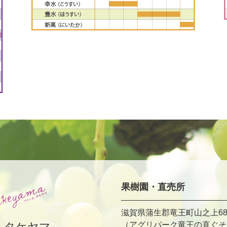
果樹園・直売所
滋賀県蒲生郡竜王町山之上68
ムタケヤマ
（アグリパーク竜王の直ぐそ