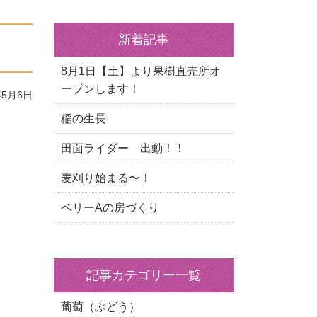
新着記事
8月1日【土】より果樹直売所オ
ープンします！
5月6日
稲の生長
田面ライダー 出動！！
麦刈り始まる〜！
ベリーAの房づくり
記事カテゴリー一覧
葡萄（ぶどう）