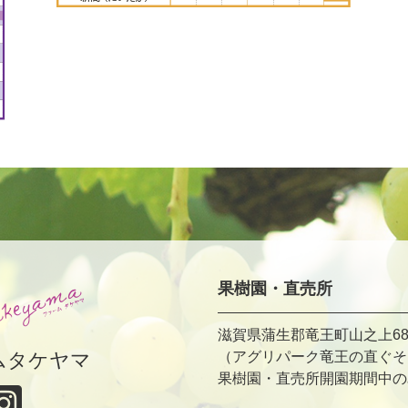
果樹園・直売所
滋賀県蒲生郡竜王町山之上68
ムタケヤマ
（アグリパーク竜王の直ぐそ
果樹園・直売所開園期間中のみ TE