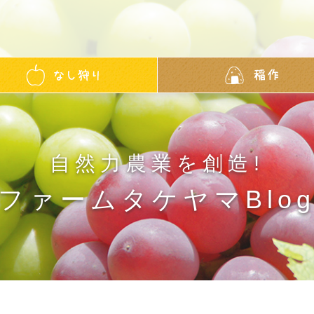
自然力農業を創造!
ファームタケヤマBlo