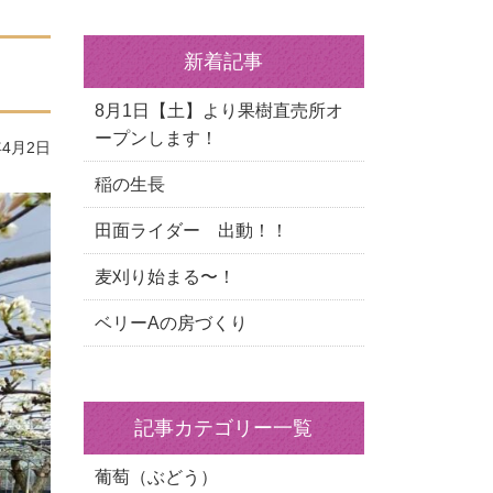
新着記事
8月1日【土】より果樹直売所オ
ープンします！
4月2日
稲の生長
田面ライダー 出動！！
麦刈り始まる〜！
ベリーAの房づくり
記事カテゴリー一覧
葡萄（ぶどう）