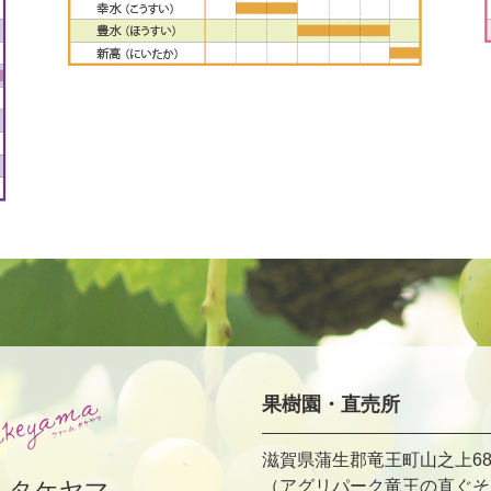
果樹園・直売所
滋賀県蒲生郡竜王町山之上68
ムタケヤマ
（アグリパーク竜王の直ぐそ