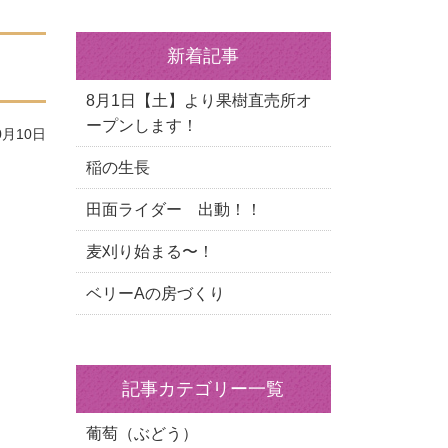
新着記事
8月1日【土】より果樹直売所オ
ープンします！
0月10日
稲の生長
田面ライダー 出動！！
麦刈り始まる〜！
ベリーAの房づくり
記事カテゴリー一覧
葡萄（ぶどう）