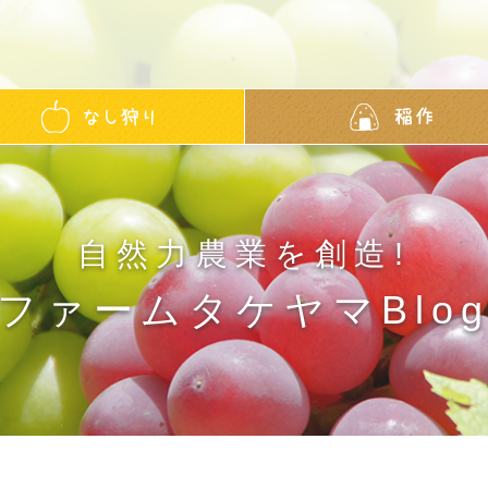
自然力農業を創造!
ファームタケヤマBlo