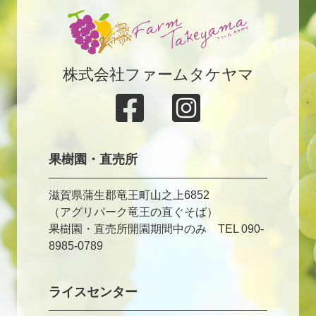
株式会社ファームタケヤマ
果樹園・直売所
滋賀県蒲生郡竜王町山之上6852
（アグリパーク竜王の直ぐそば）
果樹園・直売所開園期間中のみ TEL 090-
8985-0789
ライスセンター