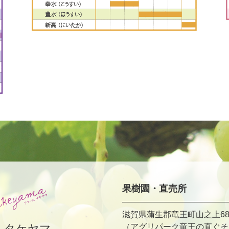
果樹園・直売所
滋賀県蒲生郡竜王町山之上68
ムタケヤマ
（アグリパーク竜王の直ぐそ