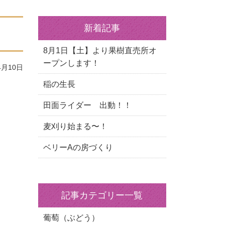
新着記事
8月1日【土】より果樹直売所オ
ープンします！
4月10日
稲の生長
田面ライダー 出動！！
麦刈り始まる〜！
ベリーAの房づくり
記事カテゴリー一覧
葡萄（ぶどう）