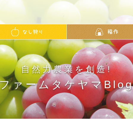
自然力農業を創造!
ファームタケヤマBlo