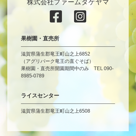
株式会社ファームタケヤマ
果樹園・直売所
滋賀県蒲生郡竜王町山之上6852
（アグリパーク竜王の直ぐそば）
果樹園・直売所開園期間中のみ TEL 090-
8985-0789
ライスセンター
滋賀県蒲生郡竜王町山之上6508