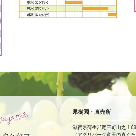
果樹園・直売所
滋賀県蒲生郡竜王町山之上68
ムタケヤマ
（アグリパーク竜王の直ぐそ