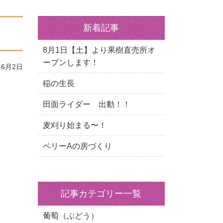
新着記事
8月1日【土】より果樹直売所オ
ープンします！
6月2日
稲の生長
田面ライダー 出動！！
麦刈り始まる〜！
ベリーAの房づくり
記事カテゴリー一覧
葡萄（ぶどう）