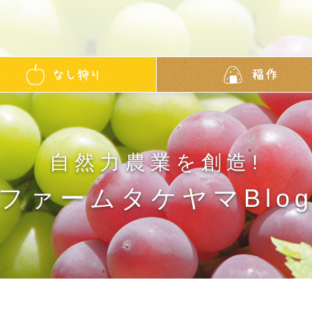
自然力農業を創造!
ファームタケヤマBlo