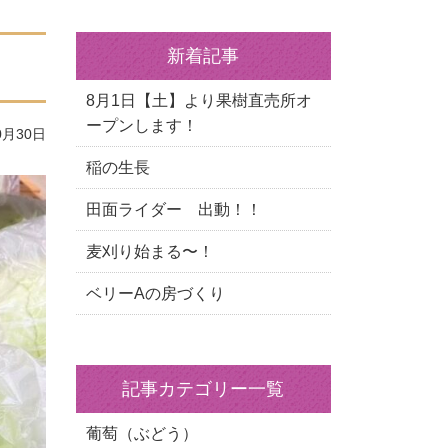
新着記事
8月1日【土】より果樹直売所オ
ープンします！
0月30日
稲の生長
田面ライダー 出動！！
麦刈り始まる〜！
ベリーAの房づくり
記事カテゴリー一覧
葡萄（ぶどう）