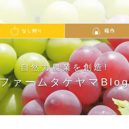
自然力農業を創造!
ファームタケヤマBlo