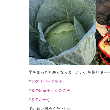
早朝めっきり寒くなりましたが、朝採りキャベツの
#アグリパーク竜王
#道の駅竜王かがみの里
#きてかーな
でお買い求めください♪