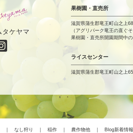
果樹園・直売所
滋賀県蒲生郡竜王町山之上68
ムタケヤマ
（アグリパーク竜王の直ぐそ
果樹園・直売所開園期間中のみ TE
ライスセンター
滋賀県蒲生郡竜王町山之上65
｜
なし狩り
｜
稲作
｜
農作物他
｜
Blog新着情