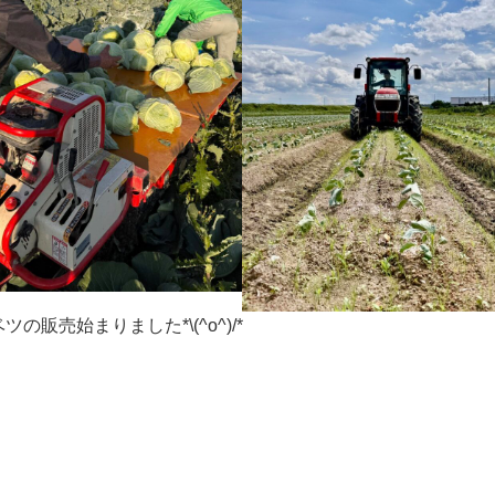
販売始まりました*\(^o^)/*