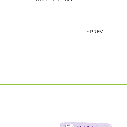
« PREV