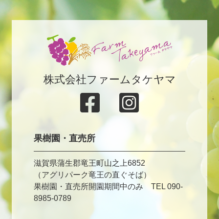
株式会社ファームタケヤマ
果樹園・直売所
滋賀県蒲生郡竜王町山之上6852
（アグリパーク竜王の直ぐそば）
果樹園・直売所開園期間中のみ TEL 090-
8985-0789