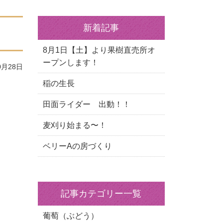
新着記事
8月1日【土】より果樹直売所オ
ープンします！
0月28日
稲の生長
田面ライダー 出動！！
麦刈り始まる〜！
ベリーAの房づくり
記事カテゴリー一覧
葡萄（ぶどう）