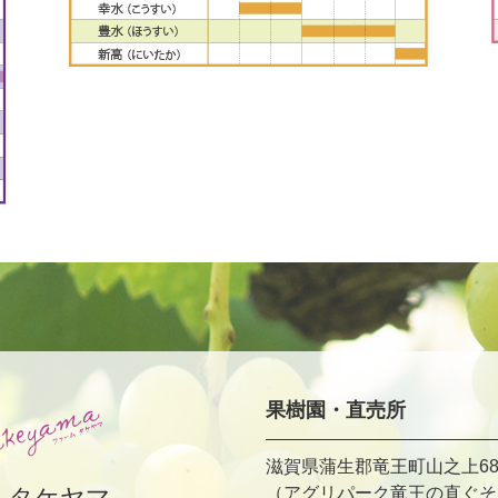
果樹園・直売所
滋賀県蒲生郡竜王町山之上68
ムタケヤマ
（アグリパーク竜王の直ぐそ