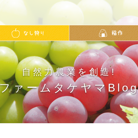
自然力農業を創造!
ファームタケヤマBlo