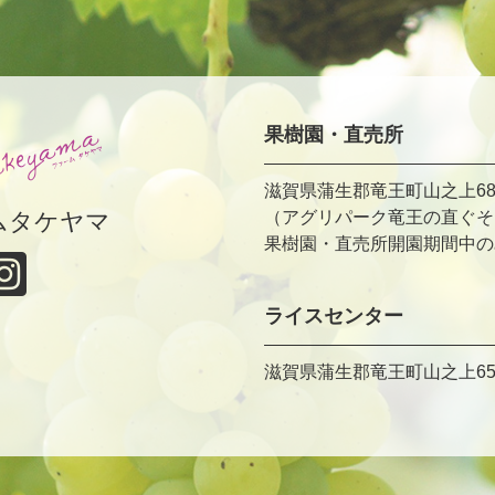
果樹園・直売所
滋賀県蒲生郡竜王町山之上68
ムタケヤマ
（アグリパーク竜王の直ぐそ
果樹園・直売所開園期間中のみ TE
ライスセンター
滋賀県蒲生郡竜王町山之上65