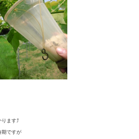
ります⤴
時期ですが