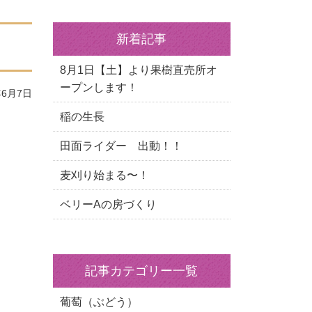
新着記事
8月1日【土】より果樹直売所オ
ープンします！
6月7日
稲の生長
田面ライダー 出動！！
麦刈り始まる〜！
ベリーAの房づくり
記事カテゴリー一覧
葡萄（ぶどう）