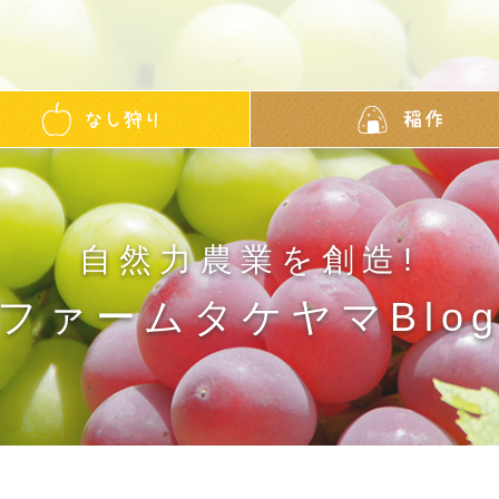
自然力農業を創造!
ファームタケヤマBlo