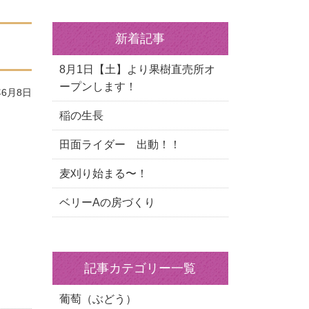
新着記事
8月1日【土】より果樹直売所オ
ープンします！
6月8日
稲の生長
田面ライダー 出動！！
麦刈り始まる〜！
ベリーAの房づくり
記事カテゴリー一覧
葡萄（ぶどう）