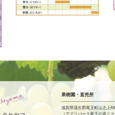
果樹園・直売所
滋賀県蒲生郡竜王町山之上68
ムタケヤマ
（アグリパーク竜王の直ぐそ