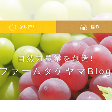
自然力農業を創造!
ファームタケヤマBlo